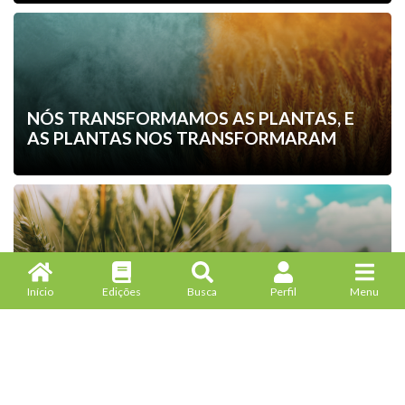
NÓS TRANSFORMAMOS AS PLANTAS, E
AS PLANTAS NOS TRANSFORMARAM
OS PRÓXIMOS 20 ANOS TRARÃO
AVANÇOS NUNCA VISTO ANTES NO
Início
Edições
Busca
Perfil
Menu
MELHORAMENTO VEGETAL