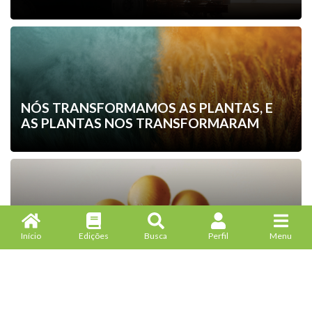
NÓS TRANSFORMAMOS AS PLANTAS, E
AS PLANTAS NOS TRANSFORMARAM
A ATMOSFERA CONTROLADA E SEU
Início
Edições
Busca
Perfil
Menu
IMPACTO NO ARMAZENAMENTO DE
SEMENTES DE SOJA