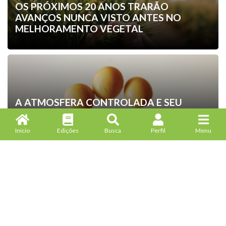
OS PRÓXIMOS 20 ANOS TRARÃO
AVANÇOS NUNCA VISTO ANTES NO
MELHORAMENTO VEGETAL
A ATMOSFERA CONTROLADA E SEU
IMPACTO NO ARMAZENAMENTO DE
SEMENTES DE SOJA
Início
Edições
Busca
Perfil
Menu
A EFICIÊNCIA DO SEPARADOR DE ESPIRAL
ROTATIVO NO BENEFICIAMENTO DE
SEMENTES DE SOJA