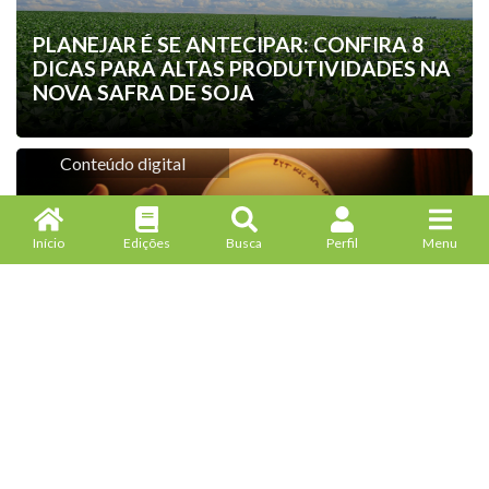
PLANEJAR É SE ANTECIPAR: CONFIRA 8
DICAS PARA ALTAS PRODUTIVIDADES NA
NOVA SAFRA DE SOJA
Conteúdo digital
Início
Edições
Busca
Perfil
Menu
UNIVERSIDADE DE WAGENINGEN
DISTRIBUI LICENÇAS GRATUITAS DE
CRISPR-CAS PARA O COMBATE À FOME
Conteúdo digital
MILHO MODIFICADO TOLERANTE AO